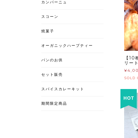
カンパーニュ
スコーン
焼菓子
オーガニックハーブティー
【10
パンのお供
リー
¥4,0
セット販売
SOLD 
スパイスカレーキット
期間限定商品