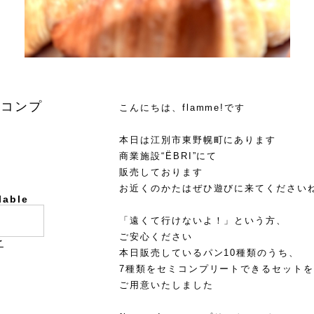
ミコンプ
こんにちは、flamme!です
本日は江別市東野幌町にあります
商業施設“ËBRI”にて
販売しております
お近くのかたはぜひ遊びに来てください
lable
「遠くて行けないよ！」という方、
ご安心ください
け
本日販売しているパン10種類のうち、
7種類をセミコンプリートできるセットを
ご用意いたしました